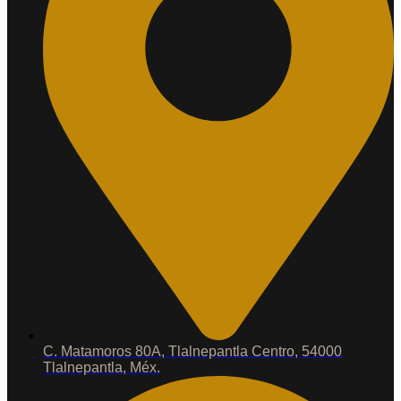
C. Matamoros 80A, Tlalnepantla Centro, 54000
Tlalnepantla, Méx.