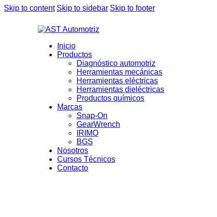
Skip to content
Skip to sidebar
Skip to footer
Inicio
Productos
Diagnóstico automotriz
Herramientas mecánicas
Herramientas eléctricas
Herramientas dieléctricas
Productos químicos
Marcas
Snap-On
GearWrench
IRIMO
BGS
Nosotros
Cursos Técnicos
Contacto