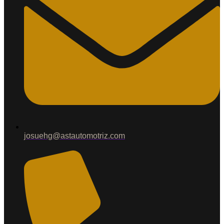
josuehg@astautomotriz.com