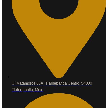
C. Matamoros 80A, Tlalnepantla Centro, 54000
Tlalnepantla, Méx.