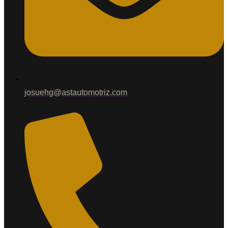
josuehg@astautomotriz.com